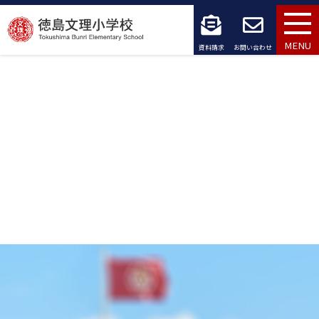
コ
ン
MENU
資料請求
お問い合わせ
テ
ン
ツ
へ
ス
キ
ッ
プ