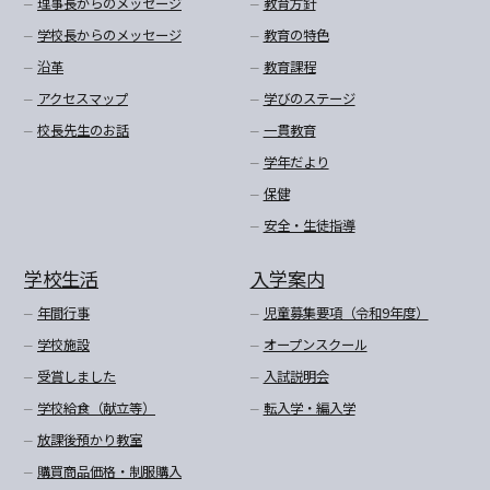
理事長からのメッセージ
教育方針
学校長からのメッセージ
教育の特色
沿革
教育課程
アクセスマップ
学びのステージ
校長先生のお話
一貫教育
学年だより
保健
安全・生徒指導
学校生活
入学案内
年間行事
児童募集要項（令和9年度）
学校施設
オープンスクール
受賞しました
入試説明会
学校給食（献立等）
転入学・編入学
放課後預かり教室
購買商品価格・制服購入