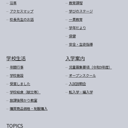
沿革
教育課程
アクセスマップ
学びのステージ
校長先生のお話
一貫教育
学年だより
保健
安全・生徒指導
学校生活
入学案内
年間行事
児童募集要項（令和9年度）
学校施設
オープンスクール
受賞しました
入試説明会
学校給食（献立等）
転入学・編入学
放課後預かり教室
購買商品価格・制服購入
TOPICS