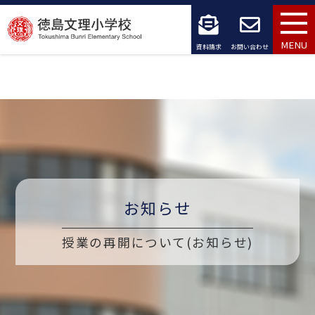
コ
ン
MENU
資料請求
お問い合わせ
テ
ン
ツ
へ
ス
キ
お知らせ
ッ
授業の再開について(お知らせ)
プ