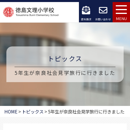
コ
ン
MENU
資料請求
お問い合わせ
テ
ン
ツ
トピックス
へ
ス
5年生が奈良社会見学旅行に行きました
キ
ッ
プ
HOME
>
トピックス
>
5年生が奈良社会見学旅行に行きました