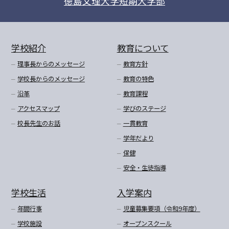
徳島文理大学短期大学部
学校紹介
教育について
理事長からのメッセージ
教育方針
学校長からのメッセージ
教育の特色
沿革
教育課程
アクセスマップ
学びのステージ
校長先生のお話
一貫教育
学年だより
保健
安全・生徒指導
学校生活
入学案内
年間行事
児童募集要項（令和9年度）
学校施設
オープンスクール