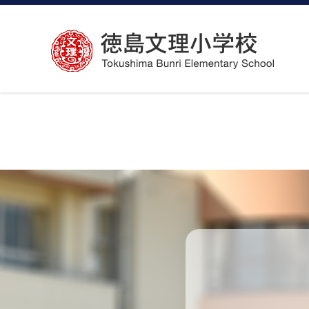
コ
ン
テ
ン
ツ
へ
ス
キ
ッ
プ