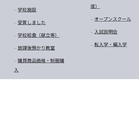
度）
学校施設
オープンスクール
受賞しました
入試説明会
学校給食（献立等）
転入学・編入学
放課後預かり教室
購買商品価格・制服購
入
〒770-8055 徳島県徳島市
TEL:088-652-5567 FAX：08