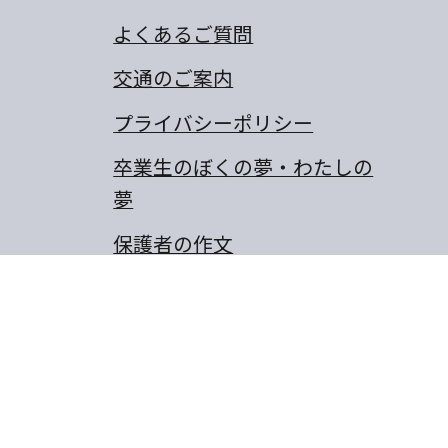
よくあるご質問
交通のご案内
プライバシーポリシー
卒業生のぼくの夢・わたしの
夢
保護者の作文
同窓会
山城町東浜傍示68-10
8-656-6805