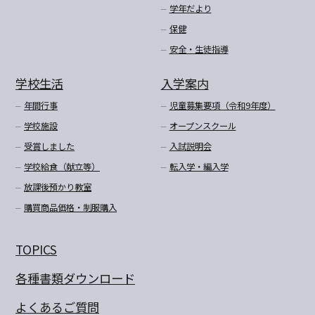
学年だより
保健
安全・生徒指導
学校生活
入学案内
年間行事
児童募集要項（令和9年度）
学校施設
オープンスクール
受賞しました
入試説明会
学校給食（献立等）
転入学・編入学
放課後預かり教室
購買商品価格・制服購入
TOPICS
各種書類ダウンロード
よくあるご質問