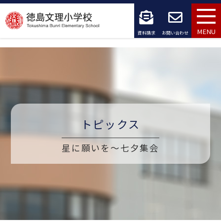
コ
ン
MENU
資料請求
お問い合わせ
テ
ン
ツ
へ
トピックス
ス
キ
星に願いを～七夕集会
ッ
プ