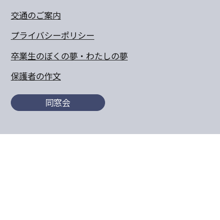
交通のご案内
プライバシーポリシー
卒業生のぼくの夢・わたしの夢
保護者の作文
同窓会
〒770-8055 徳島県徳島市山城町東浜傍示68-10
TEL:088-652-5567 FAX：088-656-6805