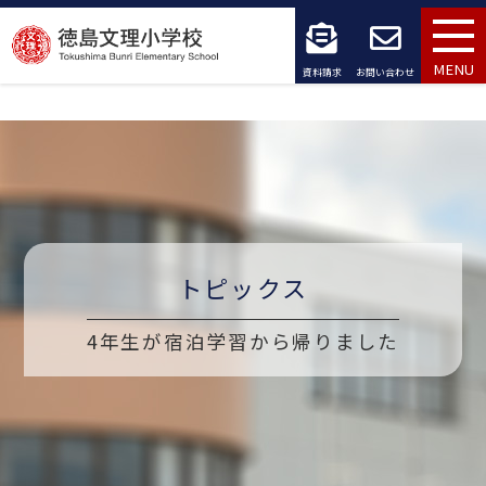
コ
ン
MENU
資料請求
お問い合わせ
テ
ン
ツ
へ
ス
トピックス
キ
4年生が宿泊学習から帰りました
ッ
プ