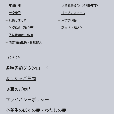
年間行事
児童募集要項（令和9年度）
学校施設
オープンスクール
受賞しました
入試説明会
学校給食（献立等）
転入学・編入学
放課後預かり教室
購買商品価格・制服購入
TOPICS
各種書類ダウンロード
よくあるご質問
交通のご案内
プライバシーポリシー
卒業生のぼくの夢・わたしの夢