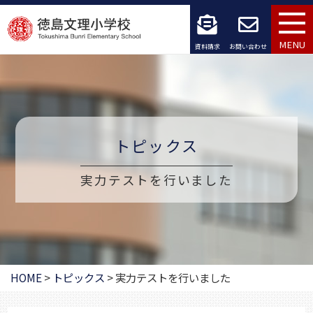
コ
ン
MENU
資料請求
お問い合わせ
テ
ン
ツ
トピックス
へ
ス
実力テストを行いました
キ
ッ
プ
HOME
>
トピックス
>
実力テストを行いました