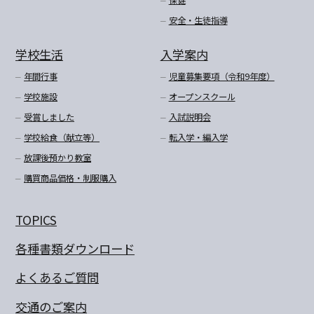
安全・生徒指導
学校生活
入学案内
年間行事
児童募集要項（令和9年度）
学校施設
オープンスクール
受賞しました
入試説明会
学校給食（献立等）
転入学・編入学
放課後預かり教室
購買商品価格・制服購入
TOPICS
各種書類ダウンロード
よくあるご質問
交通のご案内