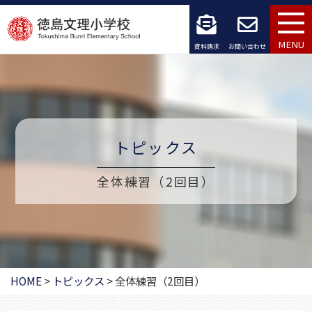
コ
ン
MENU
資料請求
お問い合わせ
テ
ン
ツ
トピックス
へ
ス
全体練習（2回目）
キ
ッ
プ
HOME
>
トピックス
>
全体練習（2回目）