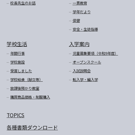
校長先生のお話
一貫教育
学年だより
保健
安全・生徒指導
学校生活
入学案内
年間行事
児童募集要項（令和9年度）
学校施設
オープンスクール
受賞しました
入試説明会
学校給食（献立等）
転入学・編入学
放課後預かり教室
購買商品価格・制服購入
TOPICS
各種書類ダウンロード