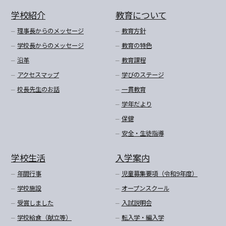
学校紹介
教育について
理事長からのメッセージ
教育方針
学校長からのメッセージ
教育の特色
沿革
教育課程
アクセスマップ
学びのステージ
校長先生のお話
一貫教育
学年だより
保健
安全・生徒指導
学校生活
入学案内
年間行事
児童募集要項（令和9年度）
学校施設
オープンスクール
受賞しました
入試説明会
学校給食（献立等）
転入学・編入学