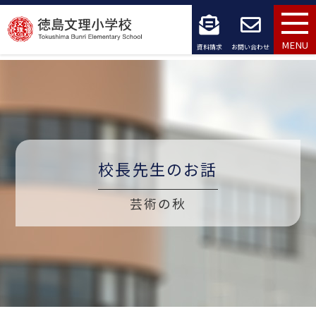
コ
ン
MENU
資料請求
お問い合わせ
テ
ン
ツ
へ
校長先生のお話
ス
キ
芸術の秋
ッ
プ