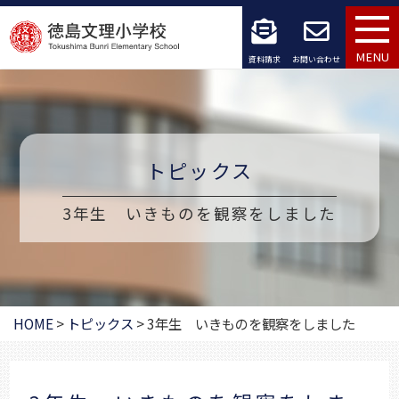
コ
ン
MENU
資料請求
お問い合わせ
テ
ン
ツ
トピックス
へ
3年生 いきものを観察をしました
ス
キ
ッ
HOME
>
トピックス
>
3年生 いきものを観察をしました
プ