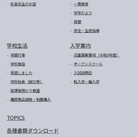
校長先生のお話
一貫教育
学年だより
保健
安全・生徒指導
学校生活
入学案内
年間行事
児童募集要項（令和9年度）
学校施設
オープンスクール
受賞しました
入試説明会
学校給食（献立等）
転入学・編入学
放課後預かり教室
購買商品価格・制服購入
TOPICS
各種書類ダウンロード