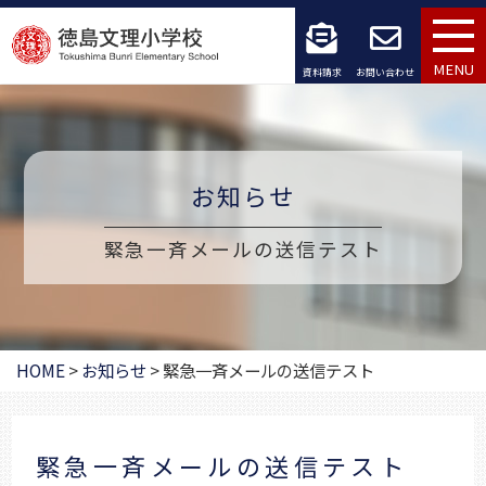
コ
ン
MENU
資料請求
お問い合わせ
テ
ン
ツ
お知らせ
へ
緊急一斉メールの送信テスト
ス
キ
ッ
HOME
>
お知らせ
>
緊急一斉メールの送信テスト
プ
緊急一斉メールの送信テスト