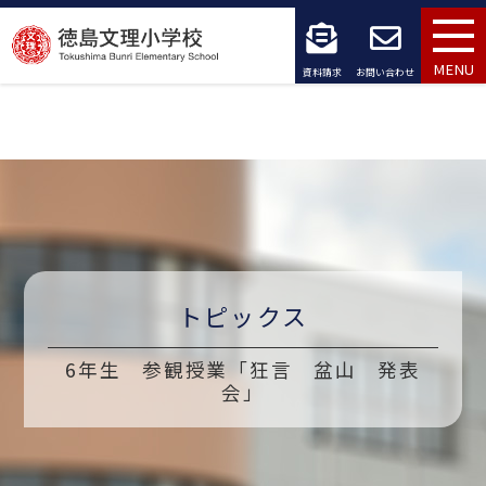
コ
ン
MENU
資料請求
お問い合わせ
テ
ン
ツ
へ
ス
キ
トピックス
ッ
6年生 参観授業「狂言 盆山 発表
会」
プ