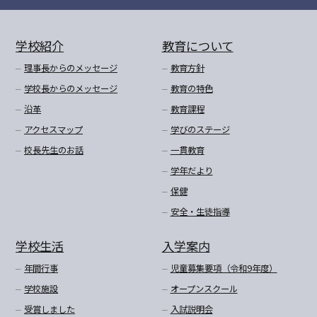
学校紹介
教育について
理事長からのメッセージ
教育方針
学校長からのメッセージ
教育の特色
沿革
教育課程
アクセスマップ
学びのステージ
校長先生のお話
一貫教育
学年だより
保健
安全・生徒指導
学校生活
入学案内
年間行事
児童募集要項（令和9年度）
学校施設
オープンスクール
受賞しました
入試説明会