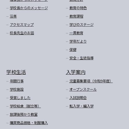
学校長からのメッセージ
教育の特色
沿革
教育課程
アクセスマップ
学びのステージ
校長先生のお話
一貫教育
学年だより
保健
安全・生徒指導
学校生活
入学案内
年間行事
児童募集要項（令和9年度）
学校施設
オープンスクール
受賞しました
入試説明会
学校給食（献立等）
転入学・編入学
放課後預かり教室
購買商品価格・制服購入