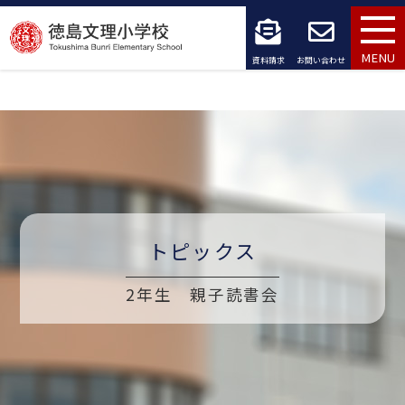
コ
ン
MENU
資料請求
お問い合わせ
テ
ン
ツ
へ
ス
トピックス
キ
2年生 親子読書会
ッ
プ