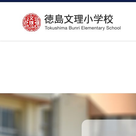
コ
ン
テ
ン
ツ
へ
ス
キ
ッ
プ