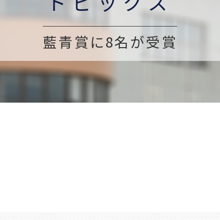
トピックス
藍青賞に8名が受賞