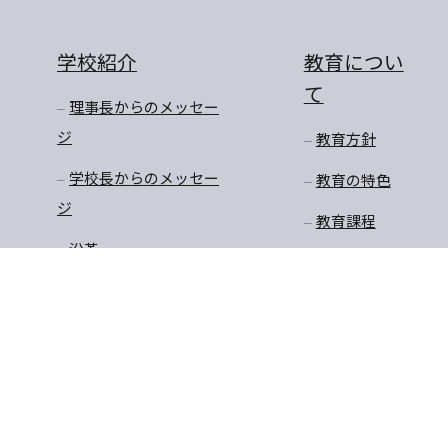
学校紹介
教育につい
て
理事長からのメッセー
ジ
教育方針
学校長からのメッセー
教育の特色
ジ
教育課程
沿革
学びのステージ
アクセスマップ
一貫教育
校長先生のお話
学年だより
保健
安全・生徒指導