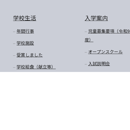
学校生活
入学案内
年間行事
児童募集要項（令和9
度）
学校施設
オープンスクール
受賞しました
入試説明会
学校給食（献立等）
転入学・編入学
放課後預かり教室
購買商品価格・制服購
入