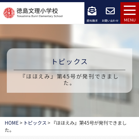
コ
ン
MENU
資料請求
お問い合わせ
テ
ン
ツ
トピックス
へ
『ほほえみ』第45号が発刊できまし
ス
た。
キ
ッ
プ
HOME
>
トピックス
>
『ほほえみ』第45号が発刊できまし
た。