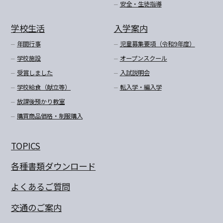
安全・生徒指導
学校生活
入学案内
年間行事
児童募集要項（令和9年度）
学校施設
オープンスクール
受賞しました
入試説明会
学校給食（献立等）
転入学・編入学
放課後預かり教室
購買商品価格・制服購入
TOPICS
各種書類ダウンロード
よくあるご質問
交通のご案内