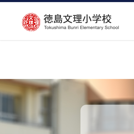
コ
ン
テ
ン
ツ
へ
ス
キ
ッ
プ