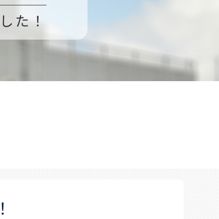
した！
！