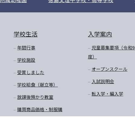
学校生活
入学案内
年間行事
児童募集要項（令和9
度）
学校施設
オープンスクール
受賞しました
入試説明会
学校給食（献立等）
転入学・編入学
放課後預かり教室
購買商品価格・制服購
入