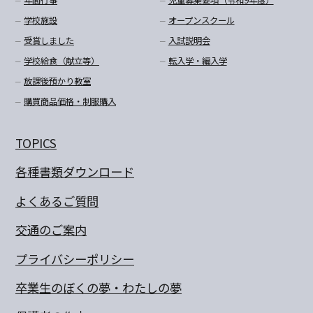
年間行事
児童募集要項（令和9年度）
学校施設
オープンスクール
受賞しました
入試説明会
学校給食（献立等）
転入学・編入学
放課後預かり教室
購買商品価格・制服購入
TOPICS
各種書類ダウンロード
よくあるご質問
交通のご案内
プライバシーポリシー
卒業生のぼくの夢・わたしの夢