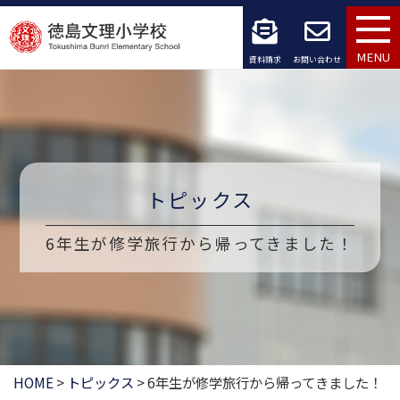
コ
ン
MENU
資料請求
お問い合わせ
テ
ン
ツ
へ
トピックス
ス
6年生が修学旅行から帰ってきました！
キ
ッ
プ
HOME
>
トピックス
>
6年生が修学旅行から帰ってきました！