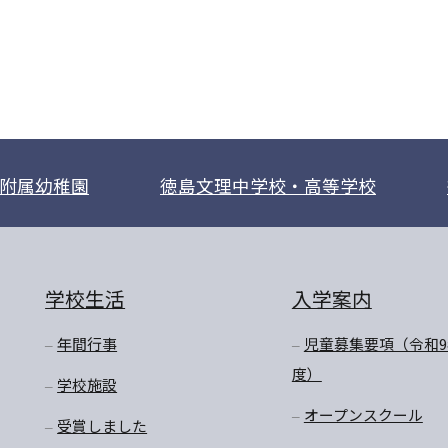
附属幼稚園
徳島文理中学校・高等学校
学校生活
入学案内
年間行事
児童募集要項（令和9
度）
学校施設
オープンスクール
受賞しました