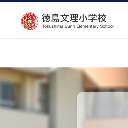
コ
ン
テ
ン
ツ
へ
ス
キ
ッ
プ