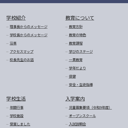
学校紹介
教育について
理事長からのメッセージ
教育方針
学校長からのメッセージ
教育の特色
沿革
教育課程
アクセスマップ
学びのステージ
校長先生のお話
一貫教育
学年だより
保健
安全・生徒指導
学校生活
入学案内
年間行事
児童募集要項（令和9年度）
学校施設
オープンスクール
受賞しました
入試説明会