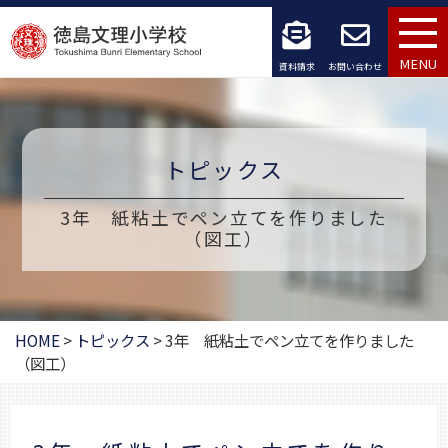
コ
ン
MENU
資料請求
お問い合わせ
テ
ン
トピックス
ツ
へ
3年 紙粘土でペン立てを作りました
（図工）
ス
キ
ッ
HOME
>
トピックス
>
3年 紙粘土でペン立てを作りました
（図工）
プ