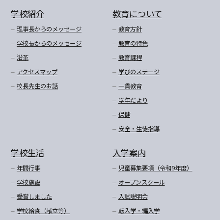
学校紹介
教育について
理事長からのメッセージ
教育方針
学校長からのメッセージ
教育の特色
沿革
教育課程
アクセスマップ
学びのステージ
校長先生のお話
一貫教育
学年だより
保健
安全・生徒指導
学校生活
入学案内
年間行事
児童募集要項（令和9年度）
学校施設
オープンスクール
受賞しました
入試説明会
学校給食（献立等）
転入学・編入学