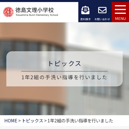
コ
ン
MENU
資料請求
お問い合わせ
テ
ン
ツ
へ
トピックス
ス
1年2組の手洗い指導を行いました
キ
ッ
プ
HOME
>
トピックス
>
1年2組の手洗い指導を行いました