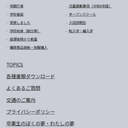
年間行事
児童募集要項（令和9年度）
学校施設
オープンスクール
受賞しました
入試説明会
学校給食（献立等）
転入学・編入学
放課後預かり教室
購買商品価格・制服購入
TOPICS
各種書類ダウンロード
よくあるご質問
交通のご案内
プライバシーポリシー
卒業生のぼくの夢・わたしの夢