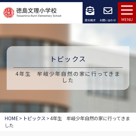
コ
ン
MENU
資料請求
お問い合わせ
テ
ン
ツ
トピックス
へ
4年生 牟岐少年自然の家に行ってきま
ス
した
キ
ッ
プ
HOME
>
トピックス
>
4年生 牟岐少年自然の家に行ってきま
した