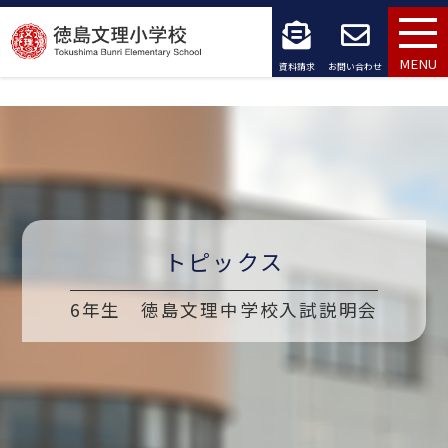
コ
ン
MENU
資料請求
お問い合わせ
テ
ン
ツ
へ
ス
トピックス
キ
6年生 徳島文理中学校入試説明会
ッ
プ