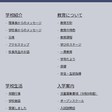
学校紹介
教育について
理事長からのメッセージ
教育方針
学校長からのメッセージ
教育の特色
沿革
教育課程
アクセスマップ
学びのステージ
校長先生のお話
一貫教育
学年だより
保健
安全・生徒指導
学校生活
入学案内
年間行事
児童募集要項（令和9年度）
学校施設
オープンスクール
受賞しました
入試説明会