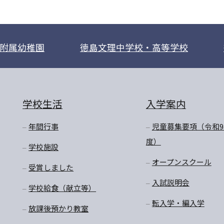
附属幼稚園
徳島文理中学校・高等学校
学校生活
入学案内
年間行事
児童募集要項（令和9
度）
学校施設
オープンスクール
受賞しました
入試説明会
学校給食（献立等）
転入学・編入学
放課後預かり教室