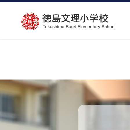
コ
ン
テ
ン
ツ
へ
ス
キ
ッ
プ