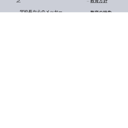
教育方針
学校長からのメッセー
教育の特色
ジ
教育課程
沿革
学びのステージ
アクセスマップ
一貫教育
校長先生のお話
学年だより
保健
安全・生徒指導