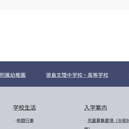
附属幼稚園
徳島文理中学校・高等学校
学校生活
入学案内
年間行事
児童募集要項（令和9
度）