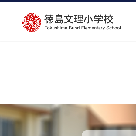
コ
ン
テ
ン
ツ
へ
ス
キ
ッ
プ