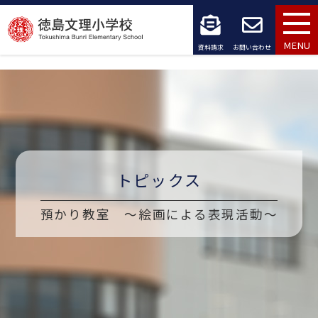
コ
ン
MENU
資料請求
お問い合わせ
テ
ン
ツ
へ
ス
トピックス
キ
預かり教室 ～絵画による表現活動～
ッ
プ