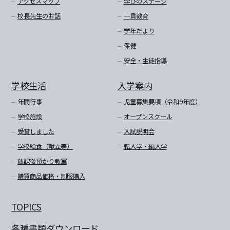
アクセスマップ
学びのステージ
校長先生のお話
一貫教育
学年だより
保健
安全・生徒指導
学校生活
入学案内
年間行事
児童募集要項（令和9年度）
学校施設
オープンスクール
受賞しました
入試説明会
学校給食（献立等）
転入学・編入学
放課後預かり教室
購買商品価格・制服購入
TOPICS
各種書類ダウンロード