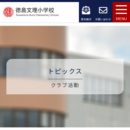
コ
ン
MENU
資料請求
お問い合わせ
テ
ン
ツ
へ
トピックス
ス
キ
クラブ活動
ッ
プ