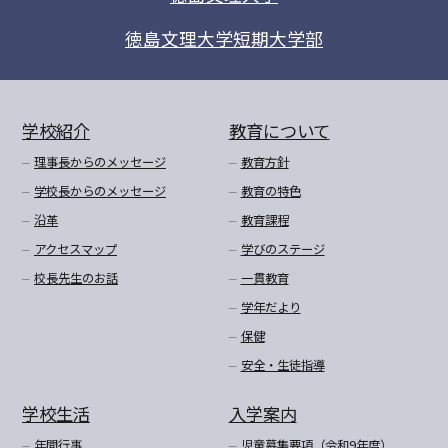
徳島文理大学短期大学部
学校紹介
教育について
理事長からのメッセージ
教育方針
学校長からのメッセージ
教育の特色
沿革
教育課程
アクセスマップ
学びのステージ
校長先生のお話
一貫教育
学年だより
保健
安全・生徒指導
学校生活
入学案内
年間行事
児童募集要項（令和9年度）