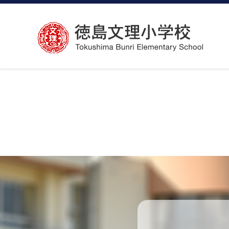
コ
ン
テ
ン
ツ
へ
ス
キ
ッ
プ