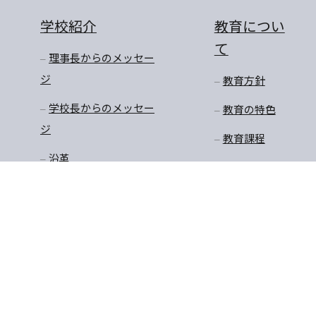
学校紹介
教育につい
て
理事長からのメッセー
ジ
教育方針
学校長からのメッセー
教育の特色
ジ
教育課程
沿革
学びのステージ
アクセスマップ
一貫教育
校長先生のお話
学年だより
保健
安全・生徒指導