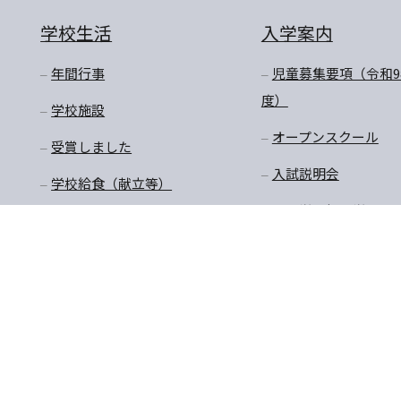
学校生活
入学案内
年間行事
児童募集要項（令和9
度）
学校施設
オープンスクール
受賞しました
入試説明会
学校給食（献立等）
転入学・編入学
放課後預かり教室
購買商品価格・制服購
入