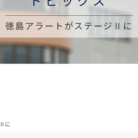
トピックス
徳島アラートがステージⅡに
Ⅱに