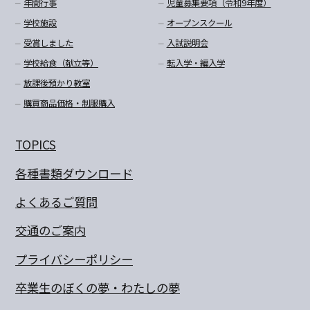
年間行事
児童募集要項（令和9年度）
学校施設
オープンスクール
受賞しました
入試説明会
学校給食（献立等）
転入学・編入学
放課後預かり教室
購買商品価格・制服購入
TOPICS
各種書類ダウンロード
よくあるご質問
交通のご案内
プライバシーポリシー
卒業生のぼくの夢・わたしの夢