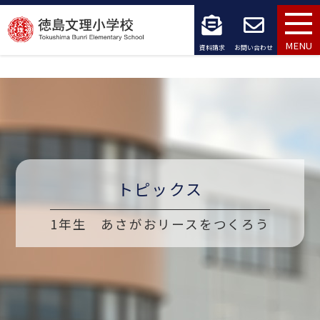
コ
ン
MENU
資料請求
お問い合わせ
テ
ン
ツ
へ
ス
トピックス
キ
1年生 あさがおリースをつくろう
ッ
プ