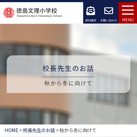
コ
ン
MENU
資料請求
お問い合わせ
テ
ン
ツ
へ
校長先生のお話
ス
秋から冬に向けて
キ
ッ
プ
HOME
>
校長先生のお話
>
秋から冬に向けて