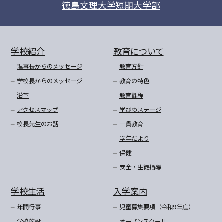
徳島文理大学短期大学部
学校紹介
教育について
理事長からのメッセージ
教育方針
学校長からのメッセージ
教育の特色
沿革
教育課程
アクセスマップ
学びのステージ
校長先生のお話
一貫教育
学年だより
保健
安全・生徒指導
学校生活
入学案内
年間行事
児童募集要項（令和9年度）
学校施設
オープンスクール