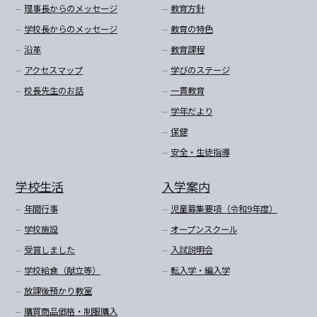
理事長からのメッセージ
教育方針
学校長からのメッセージ
教育の特色
沿革
教育課程
アクセスマップ
学びのステージ
校長先生のお話
一貫教育
学年だより
保健
安全・生徒指導
学校生活
入学案内
年間行事
児童募集要項（令和9年度）
学校施設
オープンスクール
受賞しました
入試説明会
学校給食（献立等）
転入学・編入学
放課後預かり教室
購買商品価格・制服購入