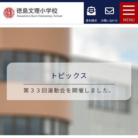
コ
ン
MENU
資料請求
お問い合わせ
テ
ン
ツ
へ
トピックス
ス
キ
第３３回運動会を開催しました。
ッ
プ