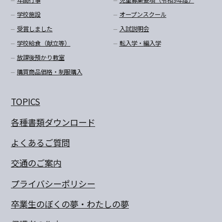
年間行事
児童募集要項（令和9年度）
学校施設
オープンスクール
受賞しました
入試説明会
学校給食（献立等）
転入学・編入学
放課後預かり教室
購買商品価格・制服購入
TOPICS
各種書類ダウンロード
よくあるご質問
交通のご案内
プライバシーポリシー
卒業生のぼくの夢・わたしの夢