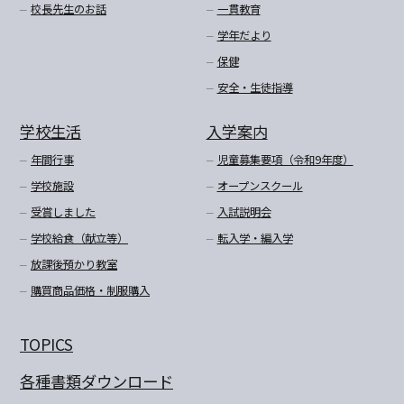
校長先生のお話
一貫教育
学年だより
保健
安全・生徒指導
学校生活
入学案内
年間行事
児童募集要項（令和9年度）
学校施設
オープンスクール
受賞しました
入試説明会
学校給食（献立等）
転入学・編入学
放課後預かり教室
購買商品価格・制服購入
TOPICS
各種書類ダウンロード