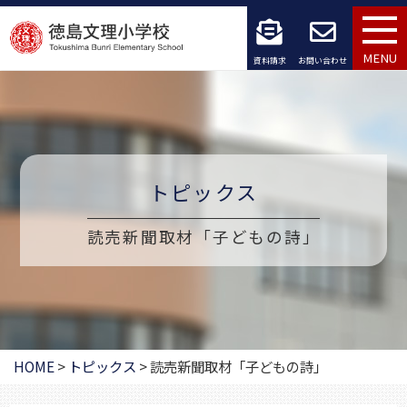
コ
ン
MENU
資料請求
お問い合わせ
テ
ン
ツ
トピックス
へ
ス
読売新聞取材「子どもの詩」
キ
ッ
プ
HOME
>
トピックス
>
読売新聞取材「子どもの詩」