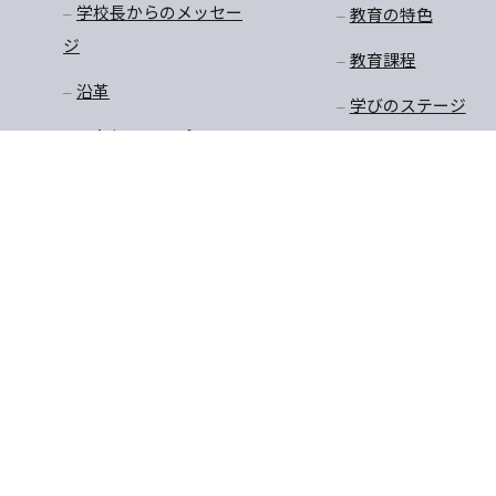
学校長からのメッセー
教育の特色
ジ
教育課程
沿革
学びのステージ
アクセスマップ
一貫教育
校長先生のお話
学年だより
保健
安全・生徒指導