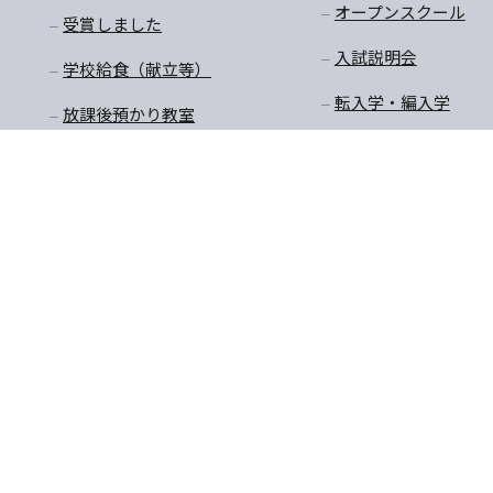
オープンスクール
受賞しました
入試説明会
学校給食（献立等）
転入学・編入学
放課後預かり教室
購買商品価格・制服購
入
〒770-8055 徳島県徳島市
TEL:088-652-5567 FAX：08