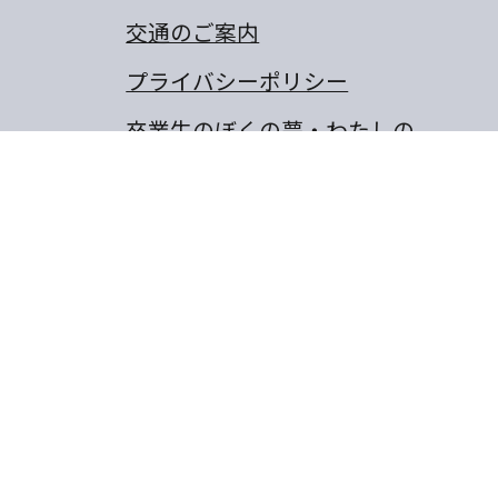
交通のご案内
プライバシーポリシー
卒業生のぼくの夢・わたしの
夢
保護者の作文
同窓会
山城町東浜傍示68-10
8-656-6805