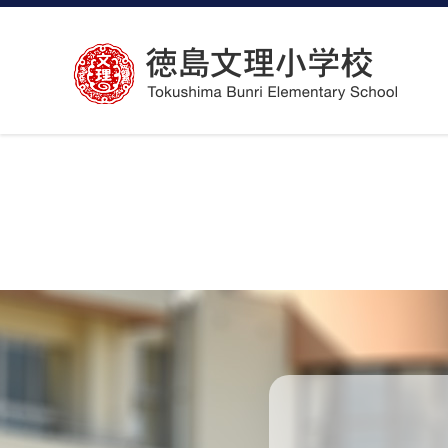
コ
ン
テ
ン
ツ
へ
ス
キ
ッ
プ