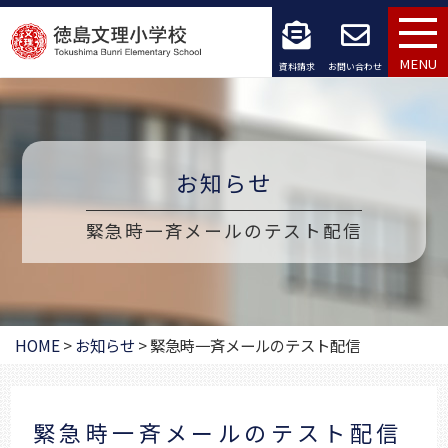
コ
ン
MENU
資料請求
お問い合わせ
テ
ン
ツ
お知らせ
へ
緊急時一斉メールのテスト配信
ス
キ
ッ
HOME
>
お知らせ
>
緊急時一斉メールのテスト配信
プ
緊急時一斉メールのテスト配信