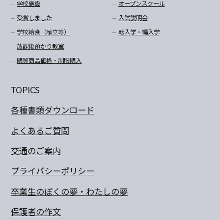
学校施設
オープンスクール
受賞しました
入試説明会
学校給食（献立等）
転入学・編入学
放課後預かり教室
購買商品価格・制服購入
TOPICS
各種書類ダウンロード
よくあるご質問
交通のご案内
プライバシーポリシー
卒業生のぼくの夢・わたしの夢
保護者の作文