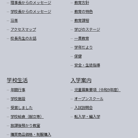
理事長からのメッセージ
教育方針
学校長からのメッセージ
教育の特色
沿革
教育課程
アクセスマップ
学びのステージ
校長先生のお話
一貫教育
学年だより
保健
安全・生徒指導
学校生活
入学案内
年間行事
児童募集要項（令和9年度）
学校施設
オープンスクール
受賞しました
入試説明会
学校給食（献立等）
転入学・編入学
放課後預かり教室
購買商品価格・制服購入