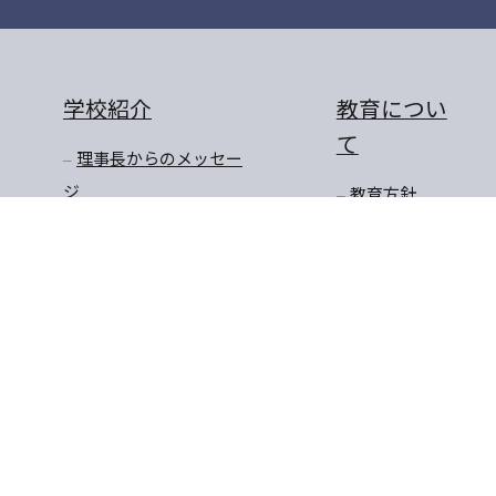
学校紹介
教育につい
て
理事長からのメッセー
ジ
教育方針
学校長からのメッセー
教育の特色
ジ
教育課程
沿革
学びのステージ
アクセスマップ
一貫教育
校長先生のお話
学年だより
保健