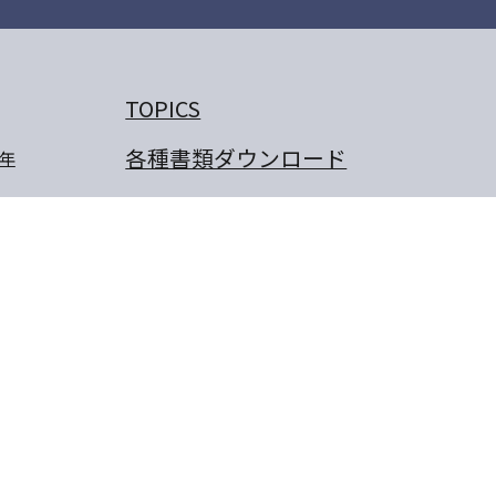
TOPICS
各種書類ダウンロード
年
よくあるご質問
交通のご案内
プライバシーポリシー
卒業生のぼくの夢・わたしの
夢
保護者の作文