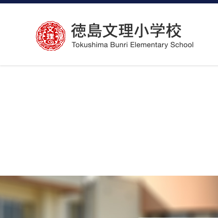
コ
ン
テ
ン
ツ
へ
ス
キ
ッ
プ