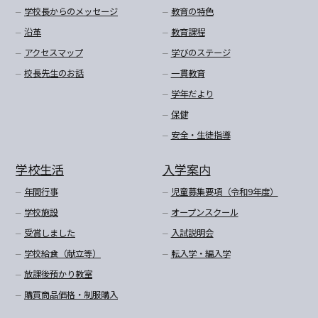
学校長からのメッセージ
教育の特色
沿革
教育課程
アクセスマップ
学びのステージ
校長先生のお話
一貫教育
学年だより
保健
安全・生徒指導
学校生活
入学案内
年間行事
児童募集要項（令和9年度）
学校施設
オープンスクール
受賞しました
入試説明会
学校給食（献立等）
転入学・編入学
放課後預かり教室
購買商品価格・制服購入