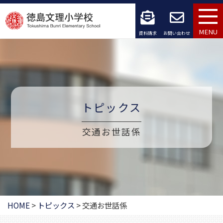
コ
ン
MENU
資料請求
お問い合わせ
テ
ン
ツ
へ
トピックス
ス
交通お世話係
キ
ッ
プ
HOME
>
トピックス
>
交通お世話係