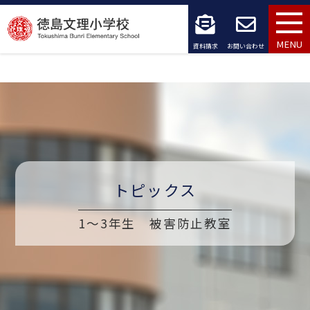
コ
ン
MENU
資料請求
お問い合わせ
テ
ン
ツ
へ
ス
トピックス
キ
1～3年生 被害防止教室
ッ
プ