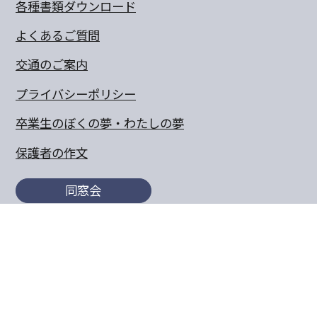
各種書類ダウンロード
よくあるご質問
交通のご案内
プライバシーポリシー
卒業生のぼくの夢・わたしの夢
保護者の作文
同窓会
〒770-8055 徳島県徳島市山城町東浜傍示68-10
TEL:088-652-5567 FAX：088-656-6805