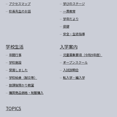
アクセスマップ
学びのステージ
校長先生のお話
一貫教育
学年だより
保健
安全・生徒指導
学校生活
入学案内
年間行事
児童募集要項（令和9年度）
学校施設
オープンスクール
受賞しました
入試説明会
学校給食（献立等）
転入学・編入学
放課後預かり教室
購買商品価格・制服購入
TOPICS