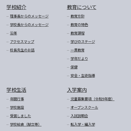
学校紹介
教育について
理事長からのメッセージ
教育方針
学校長からのメッセージ
教育の特色
沿革
教育課程
アクセスマップ
学びのステージ
校長先生のお話
一貫教育
学年だより
保健
安全・生徒指導
学校生活
入学案内
年間行事
児童募集要項（令和9年度）
学校施設
オープンスクール
受賞しました
入試説明会
学校給食（献立等）
転入学・編入学