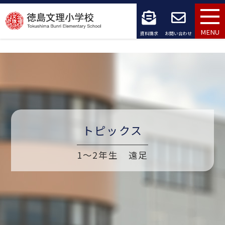
コ
ン
MENU
資料請求
お問い合わせ
テ
ン
ツ
へ
ス
トピックス
キ
1～2年生 遠足
ッ
プ