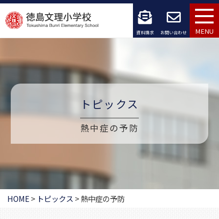
コ
ン
MENU
資料請求
お問い合わせ
テ
ン
ツ
トピックス
へ
ス
熱中症の予防
キ
ッ
プ
HOME
>
トピックス
>
熱中症の予防