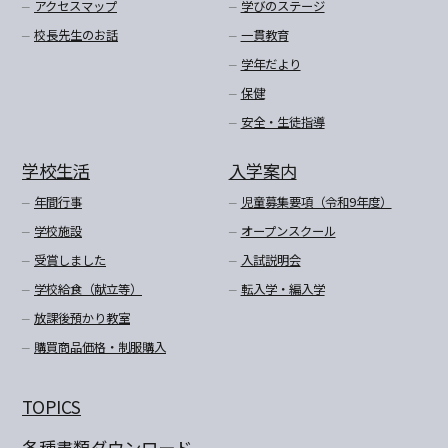
アクセスマップ
学びのステージ
校長先生のお話
一貫教育
学年だより
保健
安全・生徒指導
学校生活
入学案内
年間行事
児童募集要項（令和9年度）
学校施設
オープンスクール
受賞しました
入試説明会
学校給食（献立等）
転入学・編入学
放課後預かり教室
購買商品価格・制服購入
TOPICS
各種書類ダウンロード