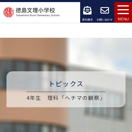
コ
ン
MENU
資料請求
お問い合わせ
テ
ン
ツ
へ
ス
トピックス
キ
ッ
4年生 理科「ヘチマの観察」
プ