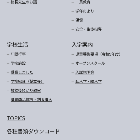
校長先生のお話
一貫教育
学年だより
保健
安全・生徒指導
学校生活
入学案内
年間行事
児童募集要項（令和9年度）
学校施設
オープンスクール
受賞しました
入試説明会
学校給食（献立等）
転入学・編入学
放課後預かり教室
購買商品価格・制服購入
TOPICS
各種書類ダウンロード