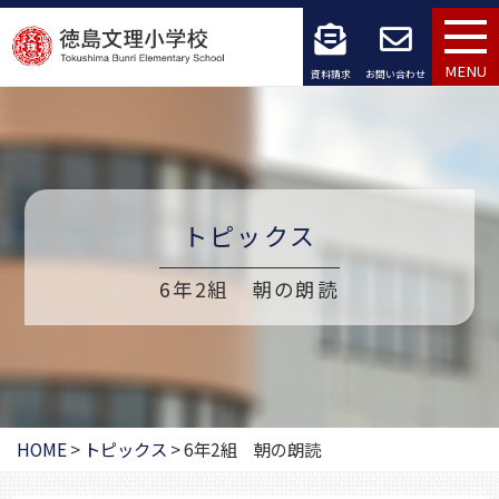
コ
ン
MENU
資料請求
お問い合わせ
テ
ン
ツ
トピックス
へ
ス
6年2組 朝の朗読
キ
ッ
プ
HOME
>
トピックス
>
6年2組 朝の朗読