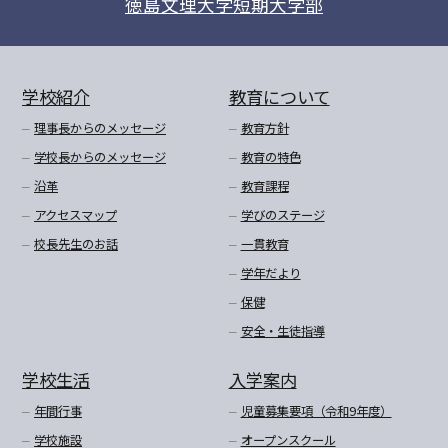
徳島文理大学短期大学部
学校紹介
教育について
理事長からのメッセージ
教育方針
学校長からのメッセージ
教育の特色
沿革
教育課程
アクセスマップ
学びのステージ
校長先生のお話
一貫教育
学年だより
保健
安全・生徒指導
学校生活
入学案内
年間行事
児童募集要項（令和9年度）
学校施設
オープンスクール