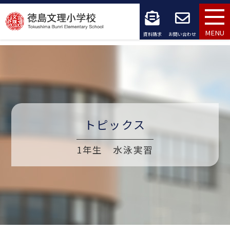
コ
ン
MENU
資料請求
お問い合わせ
テ
ン
ツ
へ
トピックス
ス
キ
1年生 水泳実習
ッ
プ