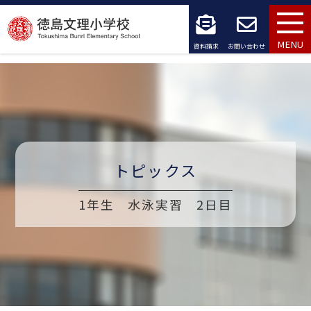
コ
ン
MENU
資料請求
お問い合わせ
テ
ン
ツ
へ
トピックス
ス
キ
1年生 水泳実習 2日目
ッ
プ