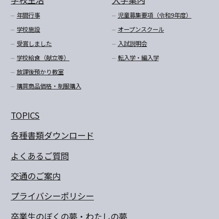
年間行事
児童募集要項（令和9年度）
学校施設
オープンスクール
受賞しました
入試説明会
学校給食（献立等）
転入学・編入学
放課後預かり教室
購買商品価格・制服購入
TOPICS
各種書類ダウンロード
よくあるご質問
交通のご案内
プライバシーポリシー
卒業生のぼくの夢・わたしの夢