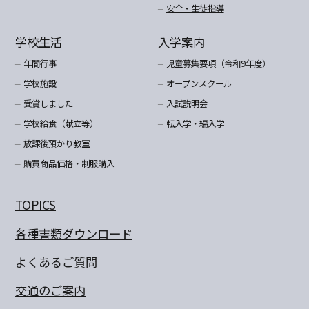
安全・生徒指導
学校生活
入学案内
年間行事
児童募集要項（令和9年度）
学校施設
オープンスクール
受賞しました
入試説明会
学校給食（献立等）
転入学・編入学
放課後預かり教室
購買商品価格・制服購入
TOPICS
各種書類ダウンロード
よくあるご質問
交通のご案内