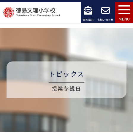
コ
ン
MENU
資料請求
お問い合わせ
テ
ン
ツ
へ
トピックス
ス
キ
授業参観日
ッ
プ