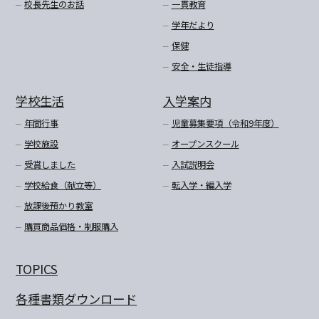
校長先生のお話
一貫教育
学年だより
保健
安全・生徒指導
学校生活
入学案内
年間行事
児童募集要項（令和9年度）
学校施設
オープンスクール
受賞しました
入試説明会
学校給食（献立等）
転入学・編入学
放課後預かり教室
購買商品価格・制服購入
TOPICS
各種書類ダウンロード