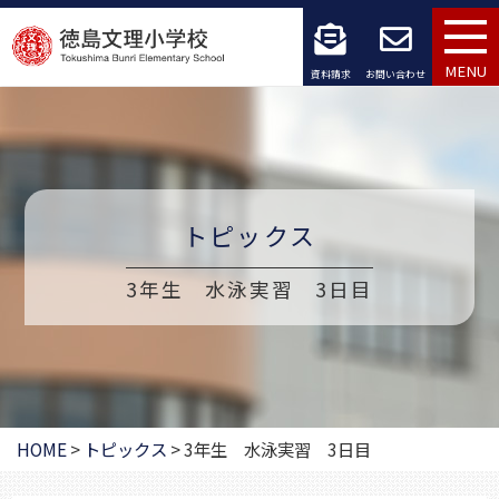
コ
ン
MENU
資料請求
お問い合わせ
テ
ン
ツ
トピックス
へ
ス
3年生 水泳実習 3日目
キ
ッ
プ
HOME
>
トピックス
>
3年生 水泳実習 3日目