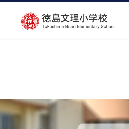
コ
ン
テ
ン
ツ
へ
ス
キ
ッ
プ