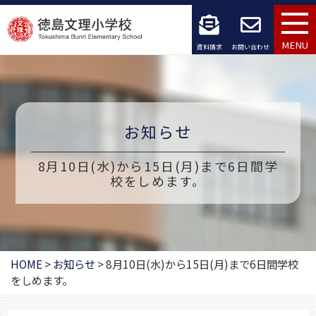
コ
ン
MENU
資料請求
お問い合わせ
テ
ン
ツ
お知らせ
へ
8月10日(水)から15日(月)まで6日間学
ス
校をしめます。
キ
ッ
プ
HOME
>
お知らせ
>
8月10日(水)から15日(月)まで6日間学校
をしめます。