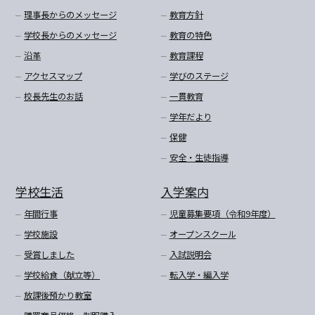
理事長からのメッセージ
教育方針
学校長からのメッセージ
教育の特色
沿革
教育課程
アクセスマップ
学びのステージ
校長先生のお話
一貫教育
学年だより
保健
安全・生徒指導
学校生活
入学案内
年間行事
児童募集要項（令和9年度）
学校施設
オープンスクール
受賞しました
入試説明会
学校給食（献立等）
転入学・編入学
放課後預かり教室