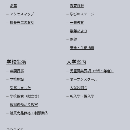
沿革
教育課程
アクセスマップ
学びのステージ
校長先生のお話
一貫教育
学年だより
保健
安全・生徒指導
学校生活
入学案内
年間行事
児童募集要項（令和9年度）
学校施設
オープンスクール
受賞しました
入試説明会
学校給食（献立等）
転入学・編入学
放課後預かり教室
購買商品価格・制服購入