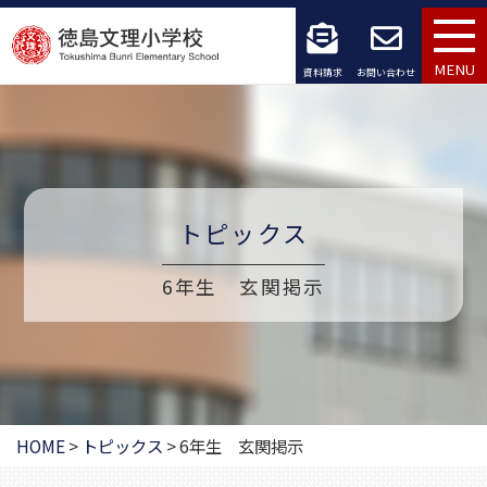
コ
ン
MENU
資料請求
お問い合わせ
テ
ン
ツ
へ
トピックス
ス
6年生 玄関掲示
キ
ッ
プ
HOME
>
トピックス
>
6年生 玄関掲示