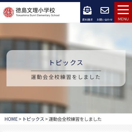
コ
ン
MENU
資料請求
お問い合わせ
テ
ン
ツ
トピックス
へ
ス
運動会全校練習をしました
キ
ッ
プ
HOME
>
トピックス
>
運動会全校練習をしました