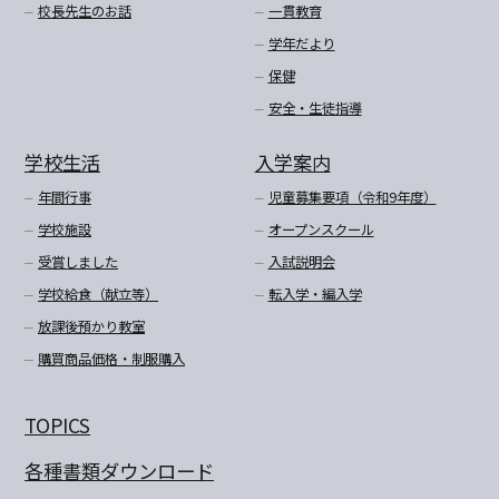
校長先生のお話
一貫教育
学年だより
保健
安全・生徒指導
学校生活
入学案内
年間行事
児童募集要項（令和9年度）
学校施設
オープンスクール
受賞しました
入試説明会
学校給食（献立等）
転入学・編入学
放課後預かり教室
購買商品価格・制服購入
TOPICS
各種書類ダウンロード